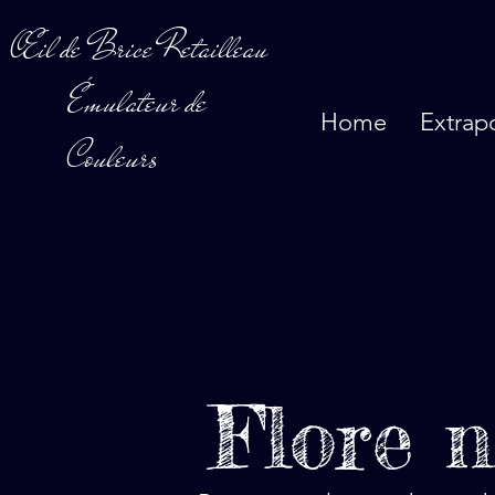
Œil de Brice Retailleau
Émulateur de
Home
Extrap
Couleurs
Flore n